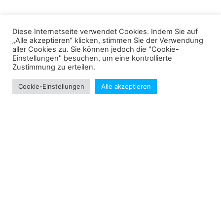
Diese Internetseite verwendet Cookies. Indem Sie auf
Alexander Mengele
Februar 18, 2025
„Alle akzeptieren“ klicken, stimmen Sie der Verwendung
aller Cookies zu. Sie können jedoch die "Cookie-
Beitrag teilen
Einstellungen" besuchen, um eine kontrollierte
Zustimmung zu erteilen.
Cookie-Einstellungen
Alle akzeptieren
Sascha Wiesner erkämpft den zweiten Platz
Alexander Rieb und Larissa Frey neue Jugend – Vereinsmeister beim SV U