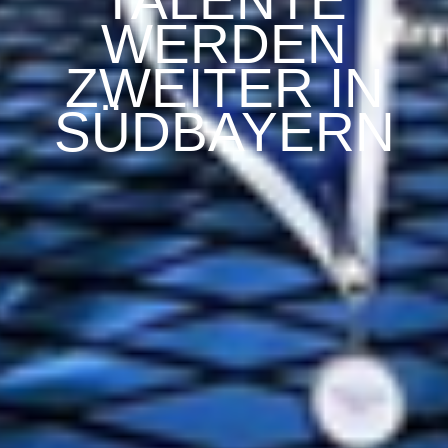
TALENTE
WERDEN
ZWEITER IN
SÜDBAYERN