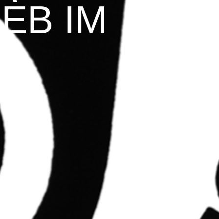
EB IM
4