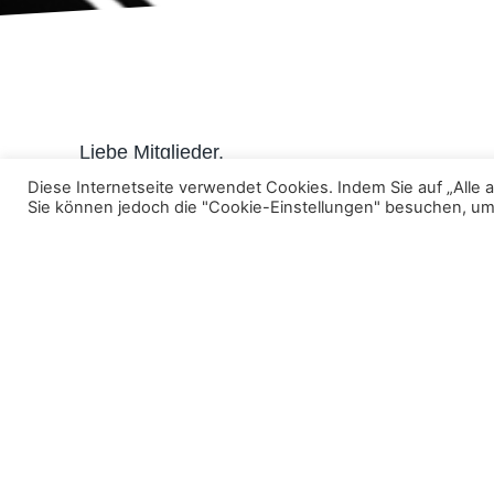
Liebe Mitglieder,
Diese Internetseite verwendet Cookies. Indem Sie auf „Alle 
an folgenden Tagen im Januar wird die Turnhall
Sie können jedoch die "Cookie-Einstellungen" besuchen, um e
– Freitag/Samstag/Sonntag, den 12./13./14.01
– Freitag/Samstag/Sonntag, den 19./20./21.01
Dementsprechend muss das Jugend- und Erwachs
Alle Kapitäne werden gebeten, diese Sperrterm
Alexander Mengele
Januar 2, 2024