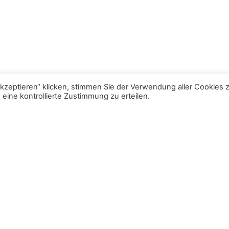
akzeptieren“ klicken, stimmen Sie der Verwendung aller Cookies z
e in Unterknöringen durch die Knoronia belegt:
ine kontrollierte Zustimmung zu erteilen.
. 2024
. 2024
enentraining an den jeweiligen Freitag entfallen.
ine bei möglichen Spielverlegungen zu berücksichtigen.