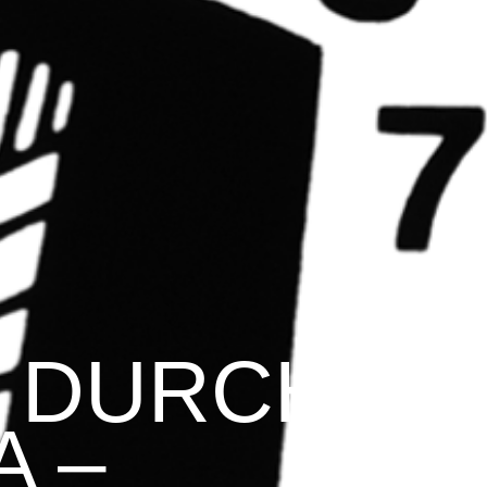
 DURCH
A –