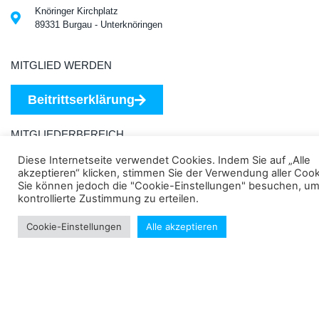
Knöringer Kirchplatz
89331 Burgau - Unterknöringen
MITGLIED WERDEN
Beitrittserklärung
MITGLIEDERBEREICH
Diese Internetseite verwendet Cookies. Indem Sie auf „Alle
Login
akzeptieren“ klicken, stimmen Sie der Verwendung aller Cook
Sie können jedoch die "Cookie-Einstellungen" besuchen, um
kontrollierte Zustimmung zu erteilen.
VEREIN
Cookie-Einstellungen
Alle akzeptieren
Training
Vorstandschaft
Gesamtspielplan
Sponsoren
Chronik