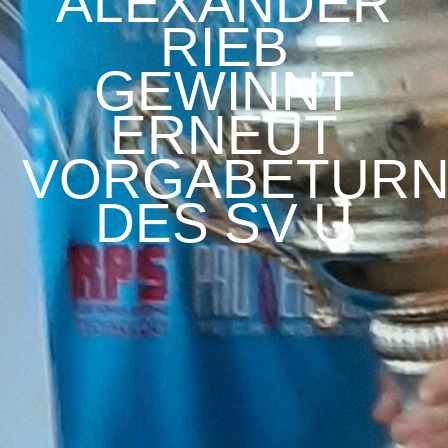
ALEXANDER
RIEB
GEWINNT
ERNEUT
VORGABETURN
DES SV U